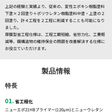
上記の経験と実績より、従来の、変性エポキシ樹脂塗料
下塗×２回塗り＋ポリウレタン樹脂塗料中塗・上塗の２
回塗り、計４工程を２工程に削減することも可能になり
ました。
厚膜型省工程仕様は、工程工期短縮、省労力化、工費軽
減等、鋼構造物の維持保全の問題を改善解決する仕様に
お役立ていただけます。
製品情報
特長
01.
省工程化
ニューエポ21HBプライマー(120μm)とニューウレタン