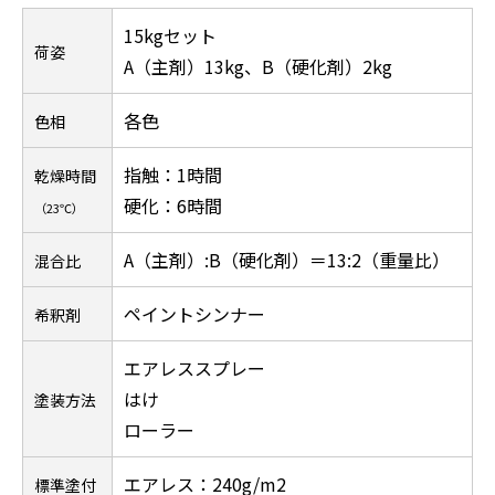
15kgセット
荷姿
A（主剤）13kg、B（硬化剤）2kg
各色
色相
指触：1時間
乾燥時間
硬化：6時間
（23℃）
A（主剤）:B（硬化剤）＝13:2（重量比）
混合比
ペイントシンナー
希釈剤
エアレススプレー
はけ
塗装方法
ローラー
エアレス：240g/m2
標準塗付