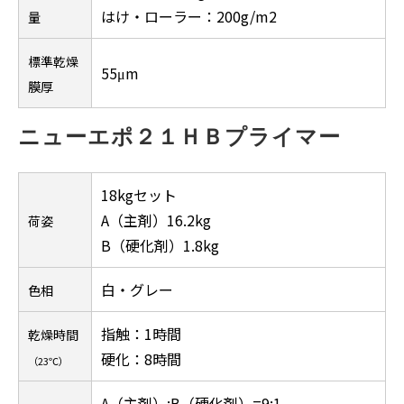
はけ・ローラー：200g/m2
量
標準乾燥
55μm
膜厚
ニューエポ２１ＨＢプライマー
18kgセット
A（主剤）16.2kg
荷姿
B（硬化剤）1.8kg
白・グレー
色相
指触：1時間
乾燥時間
硬化：8時間
（23℃）
A（主剤）:B（硬化剤）=9:1