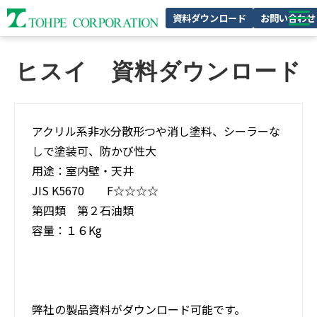
資料ダウンロード
お問い合わせ
製品特集
ヒスイ　資料ダウンロード
私たちの強み
企業情報
アクリル系非水分散形つや消し塗料、シーラーな
サスティナビリティ
しで塗装可、防かび性大
採用情報
用途：室内壁・天井
JIS K5670
F☆☆☆☆
第四類 第２石油類
容量：１６Kg
弊社の製品資料がダウンロード可能です。